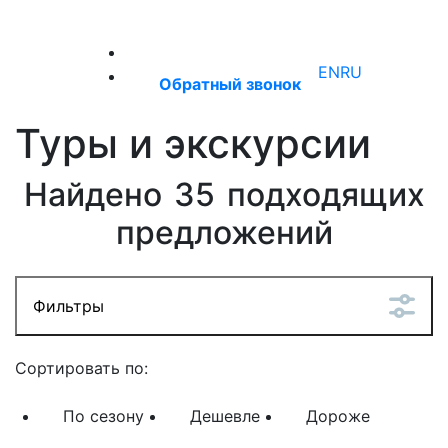
+7 (921) 660‑55‑50
EN
RU
Обратный звонок
Туры и экскурсии
Найдено
35
подходящих
предложений
Фильтры
Сортировать по:
По cезону
Дешевле
Дороже