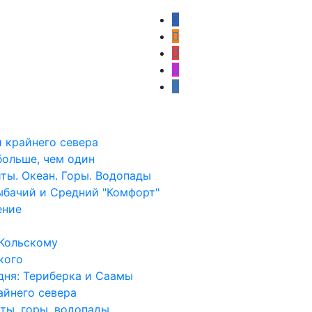
 крайнего севера
больше, чем один
иты. Океан. Горы. Водопады
ыбачий и Средний "Комфорт"
ение
 Кольскому
кого
дня: Териберка и Саамы
айнего севера
иты, горы, водопады