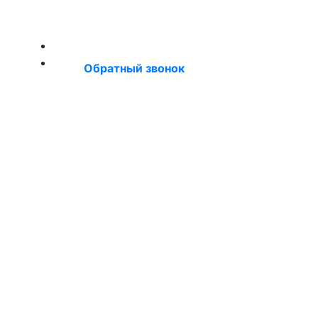
+7 (921) 660‑55‑50
Обратный звонок