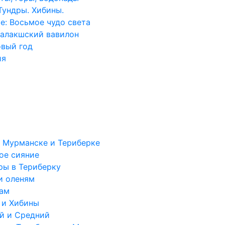
Тундры. Хибины.
е: Восьмое чудо света
далакшский вавилон
овый год
ия
в Мурманске и Териберке
ое сияние
ры в Териберку
и оленям
дам
 и Хибины
й и Средний