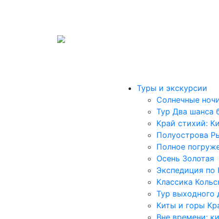
Туроператор «Арктик Тим»
В031-00161-00/02811640
Туры и экскурсии
Солнечные ночи
Тур Два шанса 
Край стихий: К
Полуострова Р
Полное погруж
Осень Золотая
Экспедиция по
Классика Кольс
Тур выходного 
Киты и горы Кр
Вне времени: к