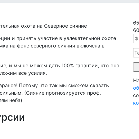
6
ательная охота на Северное сияние
6
ии и принять участие в увлекательной охоте
мка на фоне северного сияния включена в
ие, и мы не можем дать 100% гарантии, что оно
иложим все усилия.
На
аранее! Потому что так мы сможем сказать
об
 сильным. (Сияние прогнозируется проф.
со
лям неба)
ко
урсии