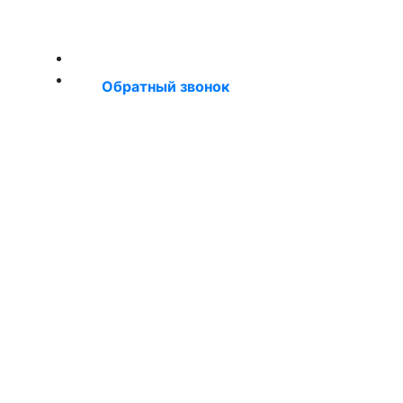
+7 (921) 660‑55‑50
Обратный звонок