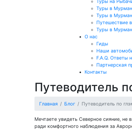
Туры на Рыбач
Туры в Мурман
Туры в Мурман
Путешествие в
Туры в Мурман
О нас
Гиды
Наши автомоб
F.A.Q. Ответы 
Партнерская 
Контакты
Путеводитель п
Главная
Блог
Путеводитель по гл
Мечтаете увидеть Северное сияние, не 
ради комфортного наблюдения за Авроро