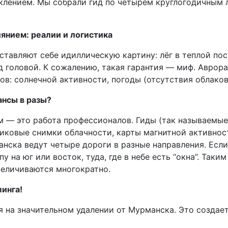
лением. Мы собрали гид по четырем круглогодичным л
янием: реалии и логистика
дставляют себе идиллическую картину: лёг в теплой по
д головой. К сожалению, такая гарантия — миф. Аврора
ов: солнечной активности, погоды (отсутствия облаков
ансы в разы?
 — это работа профессионалов. Гиды (так называемые
иковые снимки облачности, карты магнитной активност
ска ведут четыре дороги в разные направления. Если 
 на юг или восток, туда, где в небе есть “окна”. Таки
величиваются многократно.
инга!
я на значительном удалении от Мурманска. Это создае