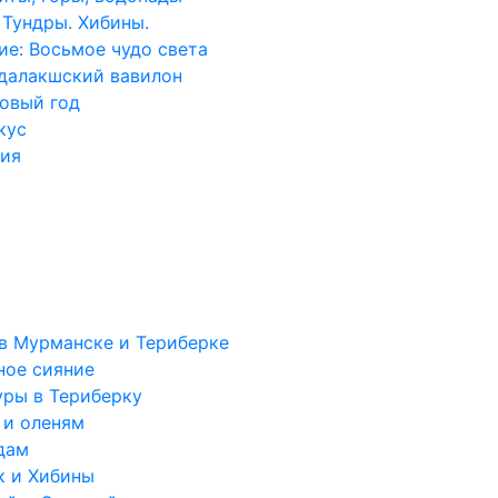
 Тундры. Хибины.
ие: Восьмое чудо света
далакшский вавилон
овый год
кус
ния
 в Мурманске и Териберке
ное сияние
уры в Териберку
 и оленям
дам
к и Хибины