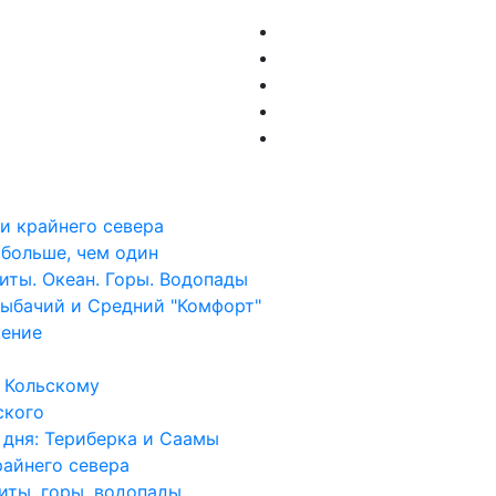
и крайнего севера
 больше, чем один
Киты. Океан. Горы. Водопады
ыбачий и Средний "Комфорт"
жение
 Кольскому
ского
 дня: Териберка и Саамы
райнего севера
киты, горы, водопады