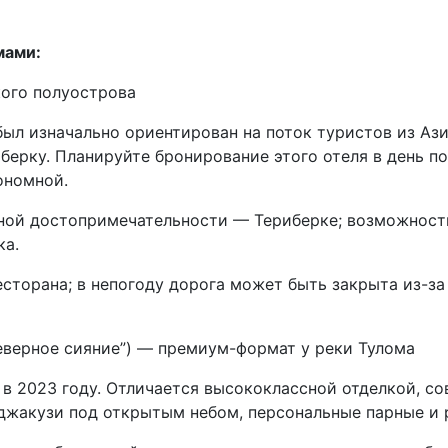
мами:
ского полуострова
был изначально ориентирован на поток туристов из Аз
берку. Планируйте бронирование этого отеля в день п
ономной.
авной достопримечательности — Териберке; возможнос
ка.
есторана; в непогоду дорога может быть закрыта из-за
“Северное сияние”) — премиум-формат у реки Тулома
 в 2023 году. Отличается высококлассной отделкой, 
джакузи под открытым небом, персональные парные и 