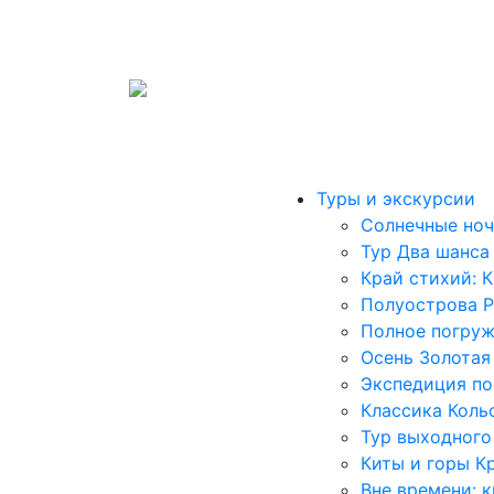
Туроператор «Арктик Тим»
В031-00161-00/02811640
Туры и экскурсии
Солнечные ноч
Тур Два шанса
Край стихий: 
Полуострова Р
Полное погру
Осень Золотая
Экспедиция по
Классика Коль
Тур выходного
Киты и горы К
Вне времени: 